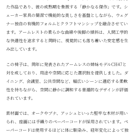
た作品であり、彼の成熟期を象徴する「静かなる傑作」です。シ
ェーカー家具の簡潔で機能的な美しさを基盤としながら、ウェグ
ナー独自の有機的フォルムとクラフトマンシップを融合させてい
ます。アームレストの柔らかな曲線や後脚の傾斜は、人間工学的
な快適性を追求すると同時に、視覚的にも落ち着いた安定感を生
み出しています。
この椅子は、同年に発表されたアームレスの姉妹モデルCH47と
対を成しており、用途や空間に応じた選択肢を提供しました。ダ
イニング、会議室、公共空間など、幅広いシーンに適応する柔軟
性を持ちながら、空間に静かに調和する普遍的なデザインが評価
されています。
素材面では、オークやブナ、アッシュといった堅牢な木材が用い
られ、座面には手織りのペーパーコードが採用されています。ペ
ーパーコードは使用するほどに体に馴染み、経年変化によって独