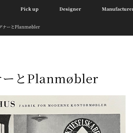
Pick up
Designer
Manufacture
ナーとPlanmøbler
とPlanmøbler