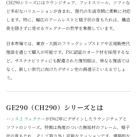
CH290シリーズにはラウンジチェア、フットスツール、ソファな
ど多彩なバリエーションが含まれ、現代の生活空間に柔軟に対応
します。特に、幅広のアームレストと格子状の背もたれは、構造
美を隠さずに見せるウェグナーの哲学を象徴しています。
日本市場では、東京・大阪のフラッグシップストアや正規販売代
理店を通じて購入が可能です。FSC認証のオーク材を採用するな
ど、サステナビリティにも配慮された復刻版は、単なる復活では
なく、新しい世代に向けたデザイン史の再提示といえるでしょ
う。
GE290（CH290）シリーズとは
ハンス J. ウェグナー
が1962年にデザインしたラウンジチェアと
ソファのシリーズ。特徴は角度のついた無垢材のフレーム、格子
状の背もたれ、そして取り外し可能なクッションです。建築的な