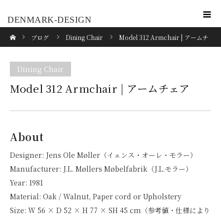
DENMARK-DESIGN
ホーム
ブログ
Dining Chair
Model 312 Armchair | アームチ
ェア
Dining Chair
Model 312 Armchair | アームチェア
About
Designer: Jens Ole Møller（イェンス・オーレ・モラー）
Manufacturer: J.L. Møllers Møbelfabrik（J.L.モラー）
Year: 1981
Material: Oak / Walnut, Paper cord or Upholstery
Size: W 56 × D 52 × H 77 × SH 45 cm（参考値・仕様により