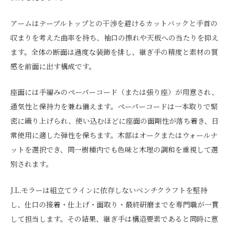
アームはテーブルトップとの干渉を避けるカットバックと手首の
収まりを考えた曲率を持ち、袖口の擦れや天板への当たりを抑え
ます。全体の断面は過度な装飾を排し、継ぎ手の精度と素材の質
感を前面に出す構成です。
座面には手編みのペーパーコード（または張り座）が用意され、
通気性と保持力を兼ね備えます。ペーパーコードは一本取りで緊
密に織り上げられ、使い込むほどに座面の面剛性が落ち着き、日
常使用に適した弾性を保ちます。木部はオークまたはウォールナ
ットを選択でき、同一樹種内でも色味と木理の調和を重視して選
別されます。
J.L.モラーは組立てラインに依存しないベンチクラフトを堅持
し、仕口の接着・仕上げ・面取り・最終研磨までを専門職が一貫
して担当します。その結果、継ぎ手は構造要素であると同時に意