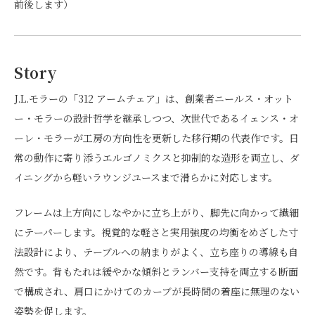
前後します）
Story
J.L.モラーの「312 アームチェア」は、創業者ニールス・オット
ー・モラーの設計哲学を継承しつつ、次世代であるイェンス・オ
ーレ・モラーが工房の方向性を更新した移行期の代表作です。日
常の動作に寄り添うエルゴノミクスと抑制的な造形を両立し、ダ
イニングから軽いラウンジユースまで滑らかに対応します。
フレームは上方向にしなやかに立ち上がり、脚先に向かって繊細
にテーパーします。視覚的な軽さと実用強度の均衡をめざした寸
法設計により、テーブルへの納まりがよく、立ち座りの導線も自
然です。背もたれは緩やかな傾斜とランバー支持を両立する断面
で構成され、肩口にかけてのカーブが長時間の着座に無理のない
姿勢を促します。