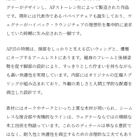
グナーがデザインし、APストーレン社によって製造された作品
です。同年には代表作であるパパベアチェアも誕生しており、ウ
ェグナーがハイバック・ラウンジチェアの理想形を集中的に追求
していた時期に生み出された一脚です。
AP15の特徴は、頭部をしっかりと支える広いウィングと、優雅
にカーブするアームレストにあります。細身のフレームと後傾姿
勢を促す脚部の設計により、すっきりとした佇まいを持ちながら
も高い快適性を実現しています。内部にはオリジナルの圧縮スプ
リングが組み込まれており、外観の美しさと人間工学的な配慮を
両立した設計です。
素材にはオークやチークといった上質な木材が用いられ、シーム
レスな接合部や有機的なラインは、ウェグナーならではの精緻な
木工技術を物語っています。これらのディテールは単なる意匠で
はなく、耐久性と快適性を両立するための合理的な工夫でもあり