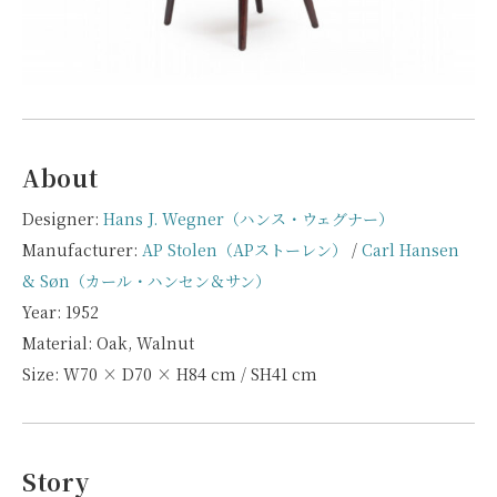
About
Designer:
Hans J. Wegner（ハンス・ウェグナー）
Manufacturer:
AP Stolen（APストーレン）
/
Carl Hansen
& Søn（カール・ハンセン＆サン）
Year: 1952
Material: Oak, Walnut
Size: W70 × D70 × H84 cm / SH41 cm
Story