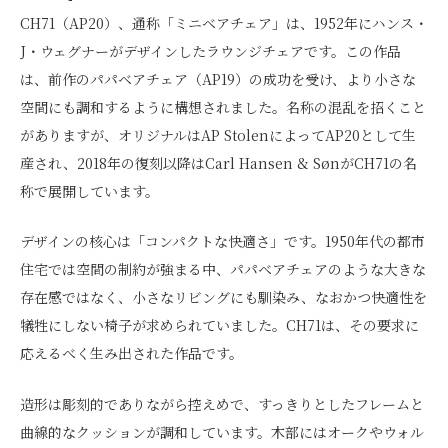
CH71（AP20）、通称「ミニベアチェア」は、1952年にハンス・
J・ウェグナーがデザインしたラウンジチェアです。この作品
は、前作のパパベアチェア（AP19）の成功を受け、より小さな
空間にも調和するように構想されました。名称の混乱を招くこと
がありますが、オリジナルはAP StolenによってAP20として生
産され、2018年の復刻以降はCarl Hansen & SønがCH71の名
称で展開しています。
デザインの核心は「コンパクトな快適さ」です。1950年代の都市
住宅では空間の制約が強まる中、パパベアチェアのような大きな
存在感ではなく、小さなリビングにも馴染み、なおかつ快適性を
犠牲にしない椅子が求められていました。CH71は、その要求に
応えるべく生み出された作品です。
造形は彫刻的でありながら控えめで、すっきりとしたフレームと
曲線的なクッションが調和しています。木部にはオークやウォル