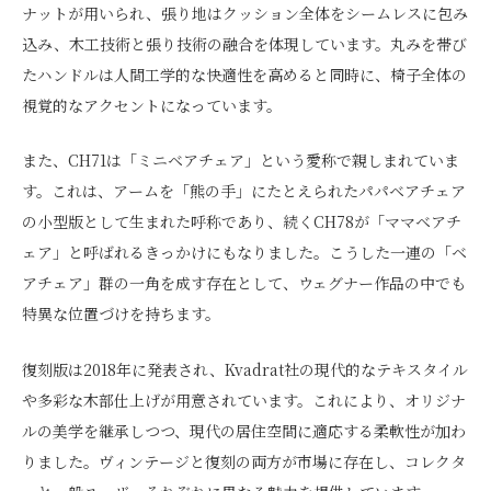
ナットが用いられ、張り地はクッション全体をシームレスに包み
込み、木工技術と張り技術の融合を体現しています。丸みを帯び
たハンドルは人間工学的な快適性を高めると同時に、椅子全体の
視覚的なアクセントになっています。
また、CH71は「ミニベアチェア」という愛称で親しまれていま
す。これは、アームを「熊の手」にたとえられたパパベアチェア
の小型版として生まれた呼称であり、続くCH78が「ママベアチ
ェア」と呼ばれるきっかけにもなりました。こうした一連の「ベ
アチェア」群の一角を成す存在として、ウェグナー作品の中でも
特異な位置づけを持ちます。
復刻版は2018年に発表され、Kvadrat社の現代的なテキスタイル
や多彩な木部仕上げが用意されています。これにより、オリジナ
ルの美学を継承しつつ、現代の居住空間に適応する柔軟性が加わ
りました。ヴィンテージと復刻の両方が市場に存在し、コレクタ