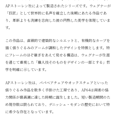
APストーレン社によって製造されたシリーズです。ウェグナーが
「巨匠」として世界的に名声を確立した後期にあたる作品であ
り、革新よりも洗練を志向した彼の円熟した美学を体現していま
す。
この作品は、直線的で建築的なシルエットと、有機的なカーブを
描く張りぐるみのアームが調和したデザインを特徴とします。特
にフレームのほぞ継ぎをあえて見せる構造は、ウェグナーが生涯
を通じて重視した「職人技そのものをデザインの一部とする」哲
学を明確に示しています。
APストーレン社は、パパベアチェアやオックスチェアといった
張りぐるみ作品を数多く手掛けた工房であり、AP64は両者の協
力関係が最高潮に達した時期に誕生しました。短い製造期間のた
め現存数は限られており、デニッシュ・モダンの歴史において特
に希少な存在となっています。