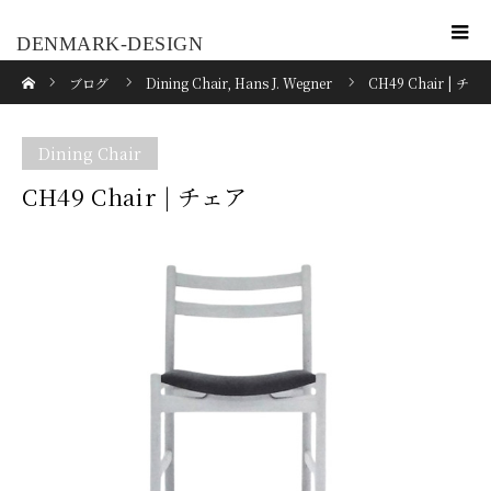
DENMARK-DESIGN
ホーム
ブログ
Dining Chair
,
Hans J. Wegner
CH49 Chair | チ
ェア
Dining Chair
CH49 Chair | チェア