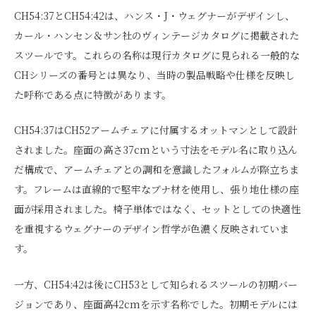
CH54:37とCH54:42は、ハンス・J・ウェグナーがデザインし、
カール・ハンセン＆サン社のヴィンテージカタログに掲載された
スツールです。これらの名称は現行カタログに見られる一般的な
CHシリーズの番号とは異なり、当時の製品戦略や仕様を反映し
た呼称である点に特徴があります。
CH54:37はCH52アームチェアに付属するオットマンとして設計
されました。座面の高さ37cmという寸法をモデル名に取り込ん
だ構成で、アームチェアとの調和を意識したフォルムが際立ちま
す。フレームは直線的で堅牢なブナ材を使用し、張り地仕様の座
面が採用されました。椅子単体ではなく、セットとしての快適性
を重視するウェグナーのデザイン哲学が色濃く反映されていま
す。
一方、CH54:42は後にCH53として知られるスツールの初期バー
ジョンであり、座面高42cmを示す名称でした。初期モデルには