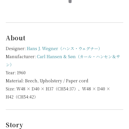
About
Designer:
Hans J. Wegner（ハンス・ウェグナー）
Manufacturer:
Carl Hansen & Søn（カール・ハンセン＆サ
ン）
Year: 1960
Material: Beech, Upholstery / Paper cord
Size: W48 × D40 × H37（CH54:37）、W48 × D40 ×
H42（CH54:42）
Story