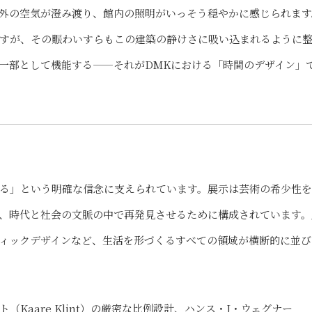
外の空気が澄み渡り、館内の照明がいっそう穏やかに感じられます
すが、その賑わいすらもこの建築の静けさに吸い込まれるように
一部として機能する——それがDMKにおける「時間のデザイン」
る」という明確な信念に支えられています。展示は芸術の希少性
、時代と社会の文脈の中で再発見させるために構成されています。
ィックデザインなど、生活を形づくるすべての領域が横断的に並び
Kaare Klint）の厳密な比例設計、ハンス・J・ウェグナー