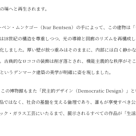
の場へと再生されます。
イーベン・ムンケゴー（Ivar Bentsen）の手によって、この建物は「
は18世紀の構造を尊重しつつ、光の導線と回廊のリズムを再構成し
化しました。厚い壁が放つ重みはそのままに、内部には白く静か
。古典的なロココの装飾は削ぎ落とされ、機能主義的な秩序がそ
というデンマーク建築の美学が明確に姿を現しました。
博物館もまた「民主的デザイン（Democratic Design）」と
品ではなく、社会の基盤を支える倫理であり、誰もが享受すべき公
ック・ガラス工芸にいたるまで、展示されるすべての作品が「生活