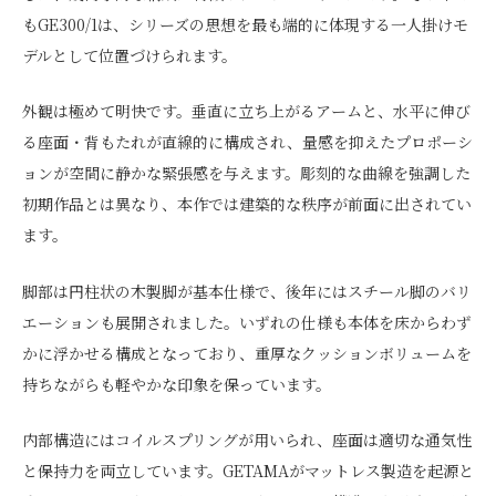
もGE300/1は、シリーズの思想を最も端的に体現する一人掛けモ
デルとして位置づけられます。
外観は極めて明快です。垂直に立ち上がるアームと、水平に伸び
る座面・背もたれが直線的に構成され、量感を抑えたプロポーシ
ョンが空間に静かな緊張感を与えます。彫刻的な曲線を強調した
初期作品とは異なり、本作では建築的な秩序が前面に出されてい
ます。
脚部は円柱状の木製脚が基本仕様で、後年にはスチール脚のバリ
エーションも展開されました。いずれの仕様も本体を床からわず
かに浮かせる構成となっており、重厚なクッションボリュームを
持ちながらも軽やかな印象を保っています。
内部構造にはコイルスプリングが用いられ、座面は適切な通気性
と保持力を両立しています。GETAMAがマットレス製造を起源と