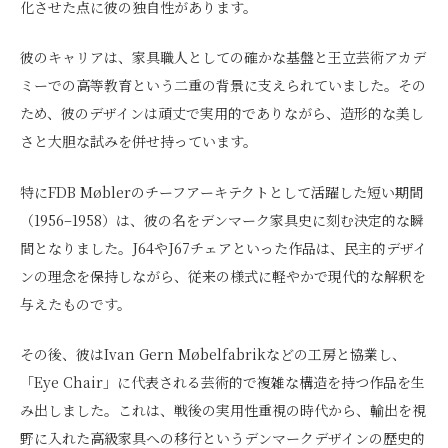
化させた点に彼の独自性があります。
彼のキャリアは、家具職人としての確かな基盤と王立芸術アカデ
ミーでの高等教育という二重の背景に支えられていました。その
ため、彼のデザインは頑丈で実用的でありながら、造形的な美し
さと大胆な試みを併せ持っています。
特にFDB Møblerのチーフアーキテクトとして活躍した短い期間
（1956–1958）は、彼の名をデンマーク家具史に刻む決定的な瞬
間となりました。J64やJ67チェアといった作品は、民主的デザイ
ンの理念を保持しながら、従来の様式に軽やかで現代的な解釈を
与えたものです。
その後、彼はIvan Gern Møbelfabrikなどの工房と協業し、
「Eye Chair」に代表される芸術的で複雑な構造を持つ作品を生
み出しました。これは、戦後の実用性重視の時代から、輸出を視
野に入れた高級家具への移行というデンマークデザインの歴史的