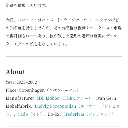
変遷を体現しています。
今日、ヨハンソンはハンス・J・ウェグナーやモーエンセンほど
の知名度を持ちませんが、その作品群は復刻やオークション市場
で再評価されつつあり、彼が残した造形の遺産は確実にデンマー
ク・モダンの核心をなしています。
About
Year: 1923–2002
Place: Copenhagen（コペンハーゲン）
Manufacturer:
FDB Møbler（FDBモブラー）
、Ivan Gern
Møbelfabrik、
Ludvig Pontoppidan（ルドヴィ・ポントピダ
ン）
、
Cado（カド）
、Bo-Ex、
Fredericia（フレデリシア）