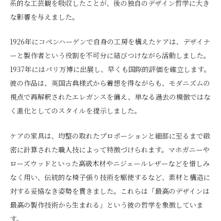
系的な工芸観を吸収したことが、後の独自のデザイン哲学に大き
な影響を与えました。
1926年にコペンハーゲンで自身の工房を構えたケアは、デザイナ
ーと製作者という役割を不可分に結びつけながら活動しました。
1937年にはパリ万博に出展し、早くも国際的評価を確立します。
彼の作品は、英国古典様式から着想を得ながらも、モダニズムの
視点で再解釈されたエレガンスを備え、単なる過去の模倣ではな
く進化としてのスタイルを提示しました。
ケアの家具は、均整の取れたプロポーションと細部に至るまで緻
密に計算された職人技によって特徴づけられます。マホガニーや
ローズウッドといった高級木材やニジェールレザーなどを惜しみ
なく用い、伝統的な椅子張り技術を駆使するなど、素材と構造に
対する妥協なき姿勢を貫きました。これらは「最高のデザインは
最高の製作技術から生まれる」という彼の哲学を象徴していま
す。