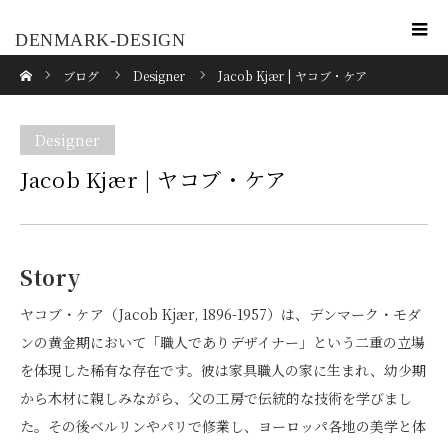
DENMARK-DESIGN
ホーム
ブログ
Designer
Jacob Kjær | ヤコブ・ケア
Designer
Jacob Kjær | ヤコブ・ケア
Story
ヤコブ・ケア（Jacob Kjær, 1896-1957）は、デンマーク・モダ
ンの黄金期において「職人でありデザイナー」という二重の立場
を体現した稀有な存在です。彼は家具職人の家に生まれ、幼少期
から木材に親しみながら、父の工房で伝統的な技術を学びまし
た。その後ベルリンやパリで修業し、ヨーロッパ各地の美学と体