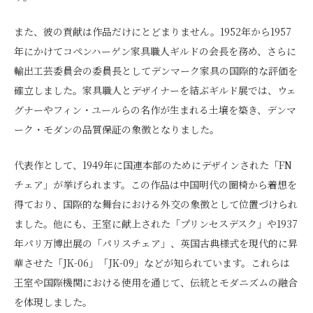
また、彼の貢献は作品だけにとどまりません。1952年から1957
年にかけてコペンハーゲン家具職人ギルドの会長を務め、さらに
輸出工芸委員会の委員長としてデンマーク家具の国際的な評価を
確立しました。家具職人とデザイナーを結ぶギルド展では、ウェ
グナーやフィン・ユールらの名作が生まれる土壌を築き、デンマ
ーク・モダンの品質保証の象徴となりました。
代表作として、1949年に国連本部のためにデザインされた「FN
チェア」が挙げられます。この作品は中国明代の圏椅から着想を
得ており、国際的な舞台における外交の象徴として位置づけられ
ました。他にも、王室に献上された「プリンセスデスク」や1937
年パリ万博出展の「パリスチェア」、英国古典様式を現代的に昇
華させた「JK-06」「JK-09」などが知られています。これらは
王室や国際機関における使用を通じて、伝統とモダニズムの融合
を体現しました。