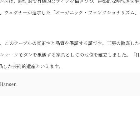
ンスは、彫刻的で有機的なラインを描きつつ、建築的な明快さを備
、ウェグナーが追求した「オーガニック・ファンクショナリズム」
、このテーブルの真正性と品質を保証する証です。工房の徹底した
ンマークモダンを象徴する家具としての地位を確立しました。「J
結晶した芸術的遺産といえます。
 Hansen