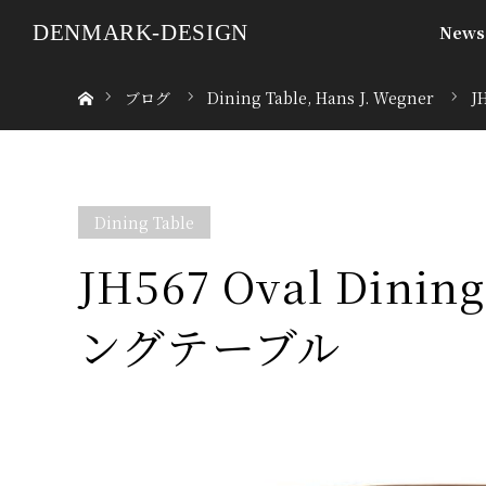
DENMARK-DESIGN
News
ホーム
ブログ
Dining Table
,
Hans J. Wegner
J
Dining Table
JH567 Oval Dini
ングテーブル