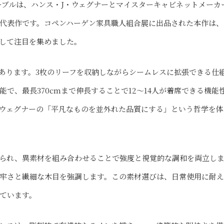
グテーブルは、ハンス・J・ウェグナーとマイスターキャビネットメーカ
代表作です。コペンハーゲン家具職人組合展に出品された本作は、
して注目を集めました。
あります。3枚のリーフを収納しながらシームレスに拡張できる仕
で、最長370cmまで伸長することで12〜14人が着席できる機能
ウェグナーの「平凡なものを並外れた品質にする」という哲学を体
られ、異素材を組み合わせることで強度と視覚的な調和を両立し
牢さと繊細な木目を強調します。この素材選びは、日常使用に耐
ています。