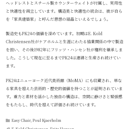
ヘッドレストとスチール製カウンターウェイトが付属し、実用性
と快適性を両立しています。構造美と快適性の統合は、彼が自ら
を「家具建築家」と呼んだ思想の結晶といえるでしょう。
製造史もPK24の価値を深めています。初期はE. Kold
Christensen社がケアホルムと生涯にわたる協業関係の中で製造
を担い、その後1982年にフリッツ・ハンセン社が権利を継承しま
した。こうして現在に至るまでPK24は連綿と生産され続けてい
ます。
PK24はニューヨーク近代美術館（MoMA）にも収蔵され、単な
る家具を超えた芸術的・歴史的価値を持つことが証明されていま
す。重力と素材を活かした独自の構造は、空間に静けさと緊張感
をもたらし、時代を超えて評価され続けています。
Easy Chair
,
Poul Kjaerholm
E. Kold Christensen
,
Fritz Hansen