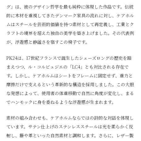
グ」は、彼のデザイン哲学を最も純粋に体現した作品です。伝統
的に木材を重視してきたデンマーク家具の流れに対し、ケアホル
ムはスチールを芸術的価値を持つ素材として再定義し、工業とク
ラフトの境界を超えた独自の美学を築き上げました。その代表例
が、浮遊感と静謐さを宿すこの椅子です。
PK24は、17世紀フランスで誕生したシェーズロングの歴史を踏
まえつつ、ル・コルビュジエの「LC4」とも対比される存在で
す。しかし、ケアホルムはシートをフレームに固定せず、重力と
摩擦だけで支えるという革新的な構造を採用しました。この大胆
な発想によって、使用者の体重移動で自然に角度が変化し、まる
でハンモックに身を委ねるような浮遊感が生まれます。
素材の組み合わせも、ケアホルムならではの詩的な対話を体現し
ています。サテン仕上げのステンレススチールは光を柔らかく反
射し、籐や革といった自然素材と調和します。さらに、レザー製