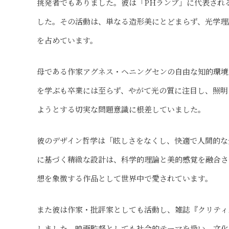
挑発者でもありました。彼は「PHランプ」に代表され
した。その活動は、単なる造形美にとどまらず、光学理
を占めています。
母である作家アグネス・ヘニングセンの自由な知的環境
を学ぶも卒業には至らず、やがて光の質に注目し、照明
ようとする切実な問題意識に根差していました。
彼のデザイン哲学は「眩しさをなくし、快適で人間的な
に基づく精緻な設計は、科学的理論と美的感覚を融合さ
想を象徴する作品として世界中で愛されています。
また彼は作家・批評家としても活動し、雑誌『クリティ
しました。映画監督としても社会的テーマを扱い、文化