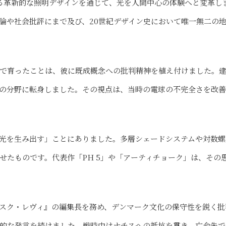
る革新的な照明デザインを通じて、光を人間中心の体験へと変革し
論や社会批評にまで及び、20世紀デザイン史において唯一無二の
で育ったことは、彼に既成概念への批判精神を植え付けました。
の分野に転身しました。その視点は、当時の電球の不完全さを改
光を生み出す」ことにありました。多層シェードシステムや対数螺
せたものです。代表作「PH 5」や「アーティチョーク」は、その
スク・レヴィ』の編集長を務め、デンマーク文化の保守性を鋭く批
的な発言を続けました。戦時中はナチスへの抵抗を貫き、亡命先で