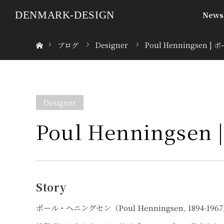
DENMARK-DESIGN
News
ホーム
ブログ
Designer
Poul Henningsen
Designer
Poul Hennings
Story
ポール・ヘニングセン（Poul Henningsen, 18