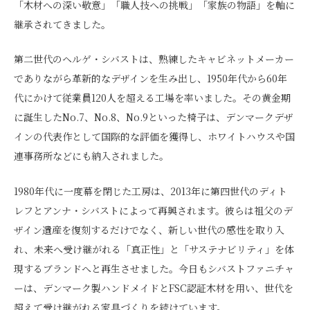
「木材への深い敬意」「職人技への挑戦」「家族の物語」を軸に
継承されてきました。
第二世代のヘルゲ・シバストは、熟練したキャビネットメーカー
でありながら革新的なデザインを生み出し、1950年代から60年
代にかけて従業員120人を超える工場を率いました。その黄金期
に誕生したNo.7、No.8、No.9といった椅子は、デンマークデザ
インの代表作として国際的な評価を獲得し、ホワイトハウスや国
連事務所などにも納入されました。
1980年代に一度幕を閉じた工房は、2013年に第四世代のディト
レフとアンナ・シバストによって再興されます。彼らは祖父のデ
ザイン遺産を復刻するだけでなく、新しい世代の感性を取り入
れ、未来へ受け継がれる「真正性」と「サステナビリティ」を体
現するブランドへと再生させました。今日もシバストファニチャ
ーは、デンマーク製ハンドメイドとFSC認証木材を用い、世代を
超えて受け継がれる家具づくりを続けています。