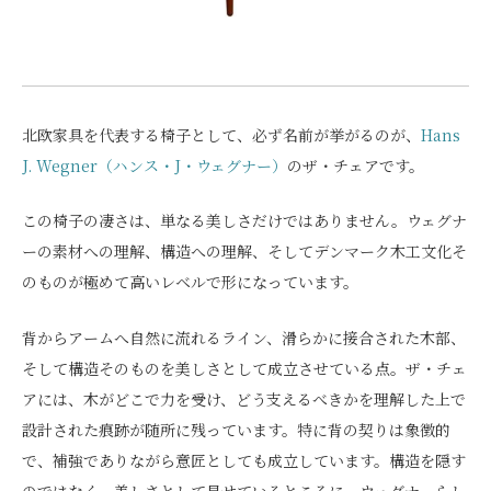
北欧家具を代表する椅子として、必ず名前が挙がるのが、
Hans
J. Wegner（ハンス・J・ウェグナー）
のザ・チェアです。
この椅子の凄さは、単なる美しさだけではありません。ウェグナ
ーの素材への理解、構造への理解、そしてデンマーク木工文化そ
のものが極めて高いレベルで形になっています。
背からアームへ自然に流れるライン、滑らかに接合された木部、
そして構造そのものを美しさとして成立させている点。ザ・チェ
アには、木がどこで力を受け、どう支えるべきかを理解した上で
設計された痕跡が随所に残っています。特に背の契りは象徴的
で、補強でありながら意匠としても成立しています。構造を隠す
のではなく、美しさとして見せているところに、ウェグナーらし