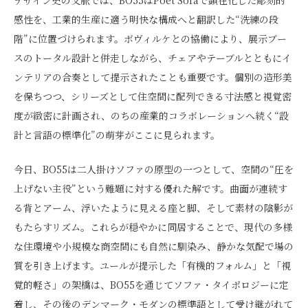
感性を、工業的生産に適う明快な構成へと翻訳した“洗練の段
階”に位置づけられます。ボヴィルケとの協働により、展示ブー
スのトータル設計と併走しながら、チェアやテーブルとともにイ
ンテリアの合奏として提示されたことも重要です。個別の造形美
を保ちつつ、シリーズとして住空間に配列できる寸法感と視覚密
度が緻密に計画され、のちの産業的コラボレーションへ続く“設
計と言語の標準化”の萌芽がここに見られます。
今日、BO55は二人掛けソファの原型の一つとして、空間の“圧を
上げない主役”という難題に対する優れた解です。曲面が連続す
る背とアーム、浮いたように見える座と脚、そして素材の陰影が
もたらすリズム。これらが穏やかに同居することで、現代の多様
な住環境や小規模な商空間にも自然に馴染み、静かな気配で場の
質を引き上げます。ユールが提示した「有機的フォルム」と「視
覚的軽さ」の架橋は、BO55を通じてソファ・タイポロジーに定
着し、その後のデンマーク・モダンの標準語として受け継がれて