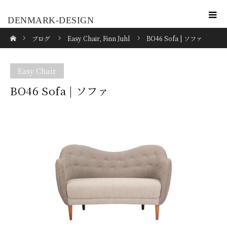
DENMARK-DESIGN
ホーム
ブログ
Easy Chair
,
Finn Juhl
BO46 Sofa | ソファ
Easy Chair
BO46 Sofa | ソファ