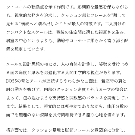
ン・ユールの転換点を示す作例です。彫刻的な量感を保ちながら
も、視覚的な軽さを追求し、クッション部とフレームを“離して
見せる”構成へと踏み出したことが最大の特徴です。二人掛けの
コンパクトなスケールは、戦後の住空間に適した親密さを生み、
居室の中心というよりも、動線やコーナーに柔らかく寄り添う配
置を想定しています。
ユールの設計思想の核には、人の身体を計測し、姿勢を受け止め
る面の角度と厚みを最適化する人間工学的な視点があります。
BO55の背とアームが連続するやわらかな曲面は、着座時の肩と
肘の動きを妨げず、内部のクッション密度と外形カーブの整合に
よって、包み込むような支持感と開放感のバランスを実現してい
ます。結果として、視覚的には軽やかでありながら、体圧分散の
面でも無理のない姿勢を長時間維持できる座り心地を備えます。
構造面では、クッション量塊と脚部フレームを意図的に分節し、