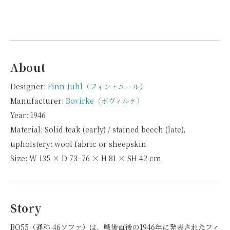
About
Designer:
Finn Juhl（フィン・ユール）
Manufacturer:
Bovirke（ボヴィルケ）
Year: 1946
Material: Solid teak (early) / stained beech (late),
upholstery: wool fabric or sheepskin
Size: W 135 × D 73–76 × H 81 × SH 42 cm
Story
BO55（通称 46ソファ）は、戦後直後の1946年に発表されたフィ