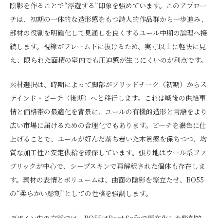
陰影を作ることで“浮遊する”印象を強めています。このアプロー
チは、初期の一体的な造形感をもつ詩人的作品群から一歩進み、
部材の役割を明確化して見通しを良くするユール中期の論理へ接
続します。視線がフレーム下に抜けるため、実寸以上に軽快に見
え、限られた面積の室内でも圧迫感が生じにくいのが利点です。
素材選択は、時期によって脚部がソリッドチーク（初期）からス
テインド・ビーチ（後期）へと移行します。これは戦後の供給事
情と価格帯の最適化を背景に、ユールの有機的造形と言語をより
広い市場に届けるための合理化でもあります。ビーチを濃色に仕
上げることで、ユールが好んだ落ち着いた木質感を保ちつつ、均
質な加工性と安定供給を確保しています。張り地はウール系ファ
ブリックが中心で、シープスキンで再解釈された個体も存在しま
す。素材の表情とボリュームは、曲面の陰影を際立たせ、BO55
の“柔らかい彫刻”としての性格を強調します。
デザイン史の文脈では、BO55はPoet Sofaで顕在化した彫刻的