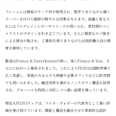
フレームには無垢のチーク材が使用され、堅牢でありながら細く
テーパーを付けた脚部が軽やかな印象を与えます。座面と背もた
れにはフルグレインレザーやツイードが用いられ、素材間のコン
トラストがデザインを引き立てています。さらに精密なホゾ接ぎ
による接合が施され、工業的生産でありながら伝統的職人技の精
度を維持しています。
製造はFrance & Daverkosenが担い、後にFrance & Son、さ
らにCADOへと継承されました。これによりFD203は国際市場で
広く流通し、家庭のみならず大使館や企業オフィスなど公的空間
でも用いられました。輸送効率を高めるノックダウン構造も採用
され、グローバルな物流に対応しつつ高い品質を保っています。
現在もFD203チェアは、アルネ・ヴォダーの代表作として高い評
価を受け続けています。機能と構造を融合させた革新的な設計