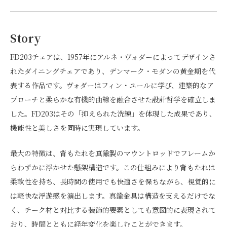
Story
FD203チェアは、1957年にアルネ・ヴォダーによってデザインさ
れたダイニングチェアであり、デンマーク・モダンの黄金期を代
表する作品です。ヴォダーはフィン・ユールに学び、建築的なア
プローチと柔らかな有機的曲線を融合させた設計哲学を確立しま
した。FD203はその「抑えられた洗練」を体現した成果であり、
機能性と美しさを同時に実現しています。
最大の特徴は、背もたれを真鍮製のマウントロッドでフレームか
らわずかに浮かせた懸架構造です。この仕組みにより背もたれは
柔軟性を持ち、長時間の使用でも快適さを保ちながら、視覚的に
は軽快な浮遊感を演出します。真鍮金具は構造を支えるだけでな
く、チーク材と対比する装飾的要素としても意図的に表現されて
おり、時間とともに経年変化を楽しむことができます。