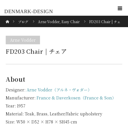
DENMARK-DESIGN
ホーム
ブログ
Arne Vodder
,
Easy Chair
FD203 Chair | チェ
ア
Arne Vodder
FD203 Chair | チェア
About
Designer:
Arne Vodder（アルネ・ヴォダー）
Manufacturer:
France & Daverkosen（France & Son）
Year: 1957
Material: Teak, Brass, Leather/Fabric upholstery
Size: W50 × D52 × H78 × SH45 cm