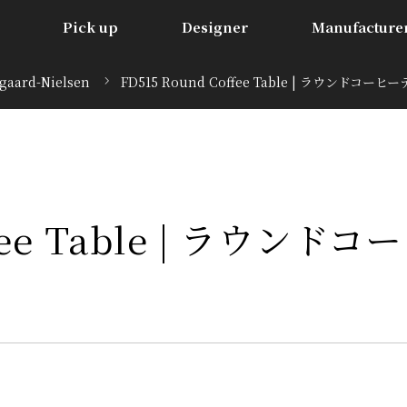
Pick up
Designer
Manufacture
lgaard-Nielsen
FD515 Round Coffee Table | ラウンドコーヒ
fee Table | ラウンドコー