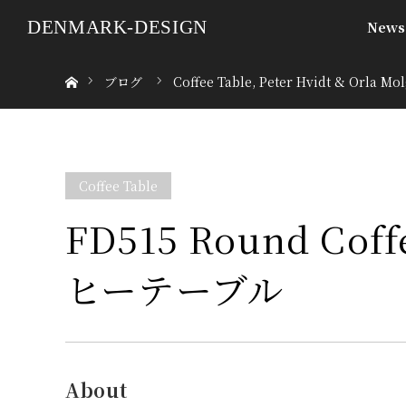
DENMARK-DESIGN
News
ホーム
ブログ
Coffee Table
,
Peter Hvidt & Orla Mo
Coffee Table
FD515 Round Cof
ヒーテーブル
About