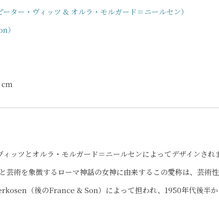
-Nielsen（ピーター・ヴィッツ & オルラ・モルガード＝ニールセン）
Son）
2 cm
年にピーター・ヴィッツとオルラ・モルガード＝ニールセンによってデザインされ
と芸術を象徴するローマ神話の女神に由来するこの愛称は、芸術
rkosen（後のFrance & Son）によって担われ、1950年代後半