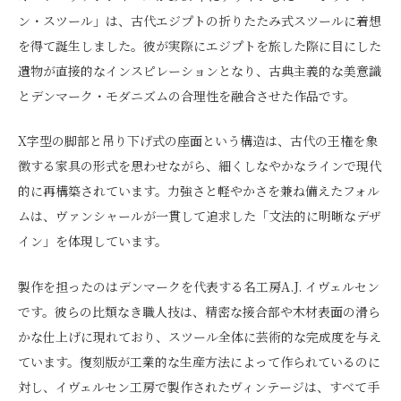
ン・スツール」は、古代エジプトの折りたたみ式スツールに着想
を得て誕生しました。彼が実際にエジプトを旅した際に目にした
遺物が直接的なインスピレーションとなり、古典主義的な美意識
とデンマーク・モダニズムの合理性を融合させた作品です。
X字型の脚部と吊り下げ式の座面という構造は、古代の王権を象
徴する家具の形式を思わせながら、細くしなやかなラインで現代
的に再構築されています。力強さと軽やかさを兼ね備えたフォル
ムは、ヴァンシャールが一貫して追求した「文法的に明晰なデザ
イン」を体現しています。
製作を担ったのはデンマークを代表する名工房A.J. イヴェルセン
です。彼らの比類なき職人技は、精密な接合部や木材表面の滑ら
かな仕上げに現れており、スツール全体に芸術的な完成度を与え
ています。復刻版が工業的な生産方法によって作られているのに
対し、イヴェルセン工房で製作されたヴィンテージは、すべて手