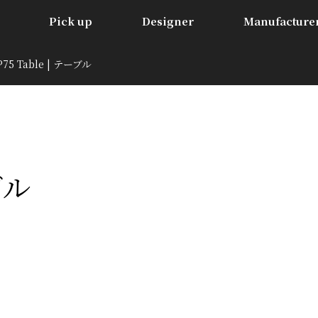
Pick up
Designer
Manufacture
P75 Table | テーブル
ブル