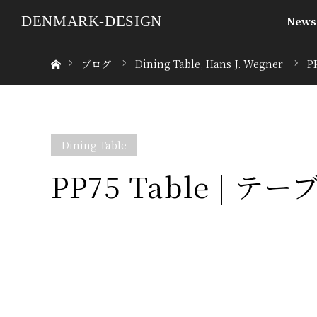
DENMARK-DESIGN
News
ホーム
ブログ
Dining Table
,
Hans J. Wegner
P
Dining Table
PP75 Table | テー