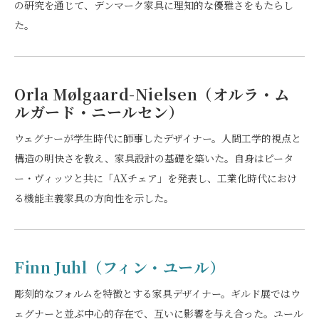
の研究を通じて、デンマーク家具に理知的な優雅さをもたらし
た。
Orla Mølgaard-Nielsen（オルラ・ム
ルガード・ニールセン）
ウェグナーが学生時代に師事したデザイナー。人間工学的視点と
構造の明快さを教え、家具設計の基礎を築いた。自身はピータ
ー・ヴィッツと共に「AXチェア」を発表し、工業化時代におけ
る機能主義家具の方向性を示した。
Finn Juhl（フィン・ユール）
彫刻的なフォルムを特徴とする家具デザイナー。ギルド展ではウ
ェグナーと並ぶ中心的存在で、互いに影響を与え合った。ユール