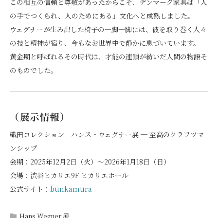
この相互の信頼と尊敬があったからこそ、デンマーク家具は「人
の手でつくられ、人のためにある」文化へと成熟しました。
ウェグナーが生み出した椅子の一脚一脚には、彼を取り巻く人々
の技と精神が宿り、今もなお世界中で静かに息づいています。
黄金期と呼ばれるその時代は、才能の連鎖が紡いだ人間の物語そ
のものでした。
（展示情報）
織田コレクション ハンス・ウェグナー展 ─ 至高のクラフツマ
ンシップ
会期：2025年12月2日（火）〜2026年1月18日（日）
会場：渋谷ヒカリエ9F ヒカリエホール
公式サイト：
bunkamura
Hans Wegner 展