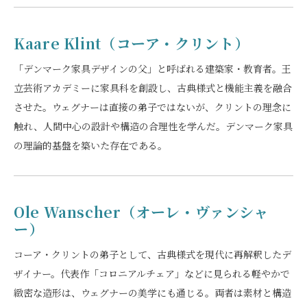
Kaare Klint（コーア・クリント）
「デンマーク家具デザインの父」と呼ばれる建築家・教育者。王
立芸術アカデミーに家具科を創設し、古典様式と機能主義を融合
させた。ウェグナーは直接の弟子ではないが、クリントの理念に
触れ、人間中心の設計や構造の合理性を学んだ。デンマーク家具
の理論的基盤を築いた存在である。
Ole Wanscher（オーレ・ヴァンシャ
ー）
コーア・クリントの弟子として、古典様式を現代に再解釈したデ
ザイナー。代表作「コロニアルチェア」などに見られる軽やかで
緻密な造形は、ウェグナーの美学にも通じる。両者は素材と構造